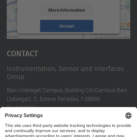
More Information
Accept
powered by
Usercentrics Consent
Management Platform
Contact
Instrumentation, Sensor and Interfaces
Group
Baix Llobregat Campus, Building C4 (Campus Baix
Llobregat). C. Esteve Terradas, 7 08860
Castelldefels
Tel.
:
+34 93 413 70 96 i +34 93 413 70 95
E-mail
:
isi.info@(upc.edu)