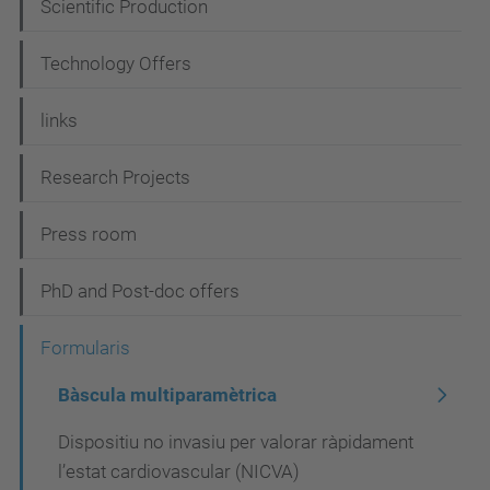
i
Scientific Production
g
Technology Offers
a
t
links
i
Research Projects
o
n
Press room
PhD and Post-doc offers
Formularis
Bàscula multiparamètrica
Dispositiu no invasiu per valorar ràpidament
l’estat cardiovascular (NICVA)